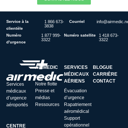
Service à la
1 866 673-
Courriel
info@airmedic.n
3838
clientèle
Numéro
1 877 999-
Numéro satellite
1 418 673-
3322
3322
d'urgence
AIRMEDIC
SERVICES
BLOGUE
MÉDICAUX
CARRIÈRE
À propos
AÉRIENS
CONTACT
Notre flotte
Services
Presse et
Évacuation
médicaux
médias
d’urgence
d’urgence
Ressources
Rapatriement
aéroportés
aéromédical
Support
opérationnel
CENTRE